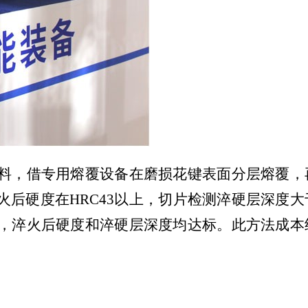
料，借专用熔覆设备在磨损花键表面分层熔覆，
火后硬度在
HRC43以上，切片检测淬硬层深度大
好，淬火后硬度和淬硬层深度均达标。此方法成本