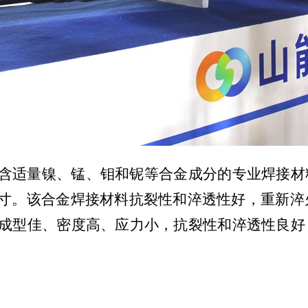
含适量镍、锰、钼和铌等合金成分的专业焊接材
寸。该合金焊接材料抗裂性和淬透性好，重新淬
层成型佳、密度高、应力小，抗裂性和淬透性良